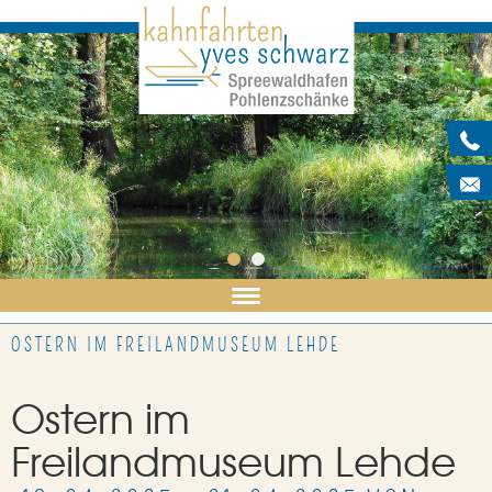
HAFEN
KAHNTOUREN
PADDELBOOTVERLEIH
SPREEWALDTIPPS
AKTUELLES
1
2
GALERIE
OSTERN IM FREILANDMUSEUM LEHDE
Ostern im
Freilandmuseum Lehde